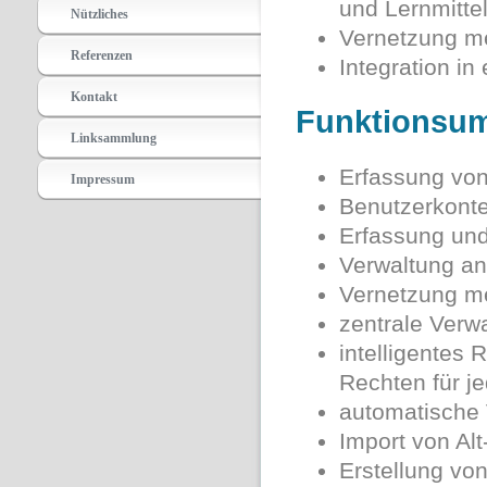
und Lernmitte
Nützliches
Vernetzung me
Referenzen
Integration i
Kontakt
Funktionsum
Linksammlung
Erfassung vo
Impressum
Benutzerkont
Erfassung un
Verwaltung an 
Vernetzung me
zentrale Verwa
intelligentes 
Rechten für j
automatische 
Import von Al
Erstellung von