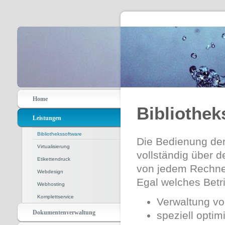
Home
Bibliothek
Leistungen
Bibliothekssoftware
Die Bedienung der
Virtualisierung
vollständig über 
Etikettendruck
von jedem Rechner
Webdesign
Egal welches Betr
Webhosting
Komplettservice
Verwaltung vo
Dokumentenverwaltung
speziell optim